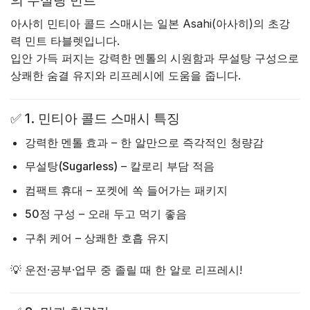
아사히 민티아 콜드 스매시는 일본 Asahi(아사히)의 초강
력 민트 타블렛입니다.
입안 가득 퍼지는
강력한 멘톨의 시원함
과
무설탕
구성으로
상쾌한 숨결 유지와 리프레시에 도움을 줍니다.
✅
1. 민티아 콜드 스매시 특징
강력한 멘톨 효과
– 한 알만으로 즉각적인 청량감
무설탕(Sugarless)
– 칼로리 부담 적음
컴팩트 휴대
– 포켓에 쏙 들어가는 패키지
50정 구성
– 오래 두고 먹기 좋음
구취 케어
– 상쾌한 호흡 유지
💡 운전·공부·업무 중 졸릴 때 한 알로 리프레시!