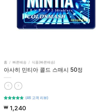
홈
/
빠른배송
/
식품(빠른배송)
아사히 민티아 콜드 스매시 50정
(
46
고객 리뷰)
46
고객등급
1,240
₩
기준으로
5점 중