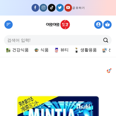
Skip
공유하기
to
content
검
색:
건강식품
식품
뷰티
생활용품
선