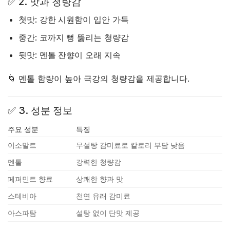
✅
2. 맛과 청량감
첫맛:
강한 시원함
이 입안 가득
중간:
코까지 뻥
뚫리는 청량감
뒷맛:
멘톨 잔향
이 오래 지속
🌀 멘톨 함량이 높아 극강의 청량감을 제공합니다.
✅
3. 성분 정보
주요 성분
특징
이소말트
무설탕 감미료로 칼로리 부담 낮음
멘톨
강력한 청량감
페퍼민트 향료
상쾌한 향과 맛
스테비아
천연 유래 감미료
아스파탐
설탕 없이 단맛 제공