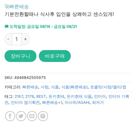
4.7
점을
🚀빠른배송
받았습니
기분전환할때나 식사후 입안을 상쾌하고 센스있게!
다.
🚚 도착일정: 금요일 08/14 - 금요일 08/21
아사히 민티아 콜드 스매시 50정 수량
장바구니
바로구매
SKU:
4946842505975
카테고리:
빠른배송
,
사탕
,
식품
,
식품(빠른배송)
,
초콜릿/사탕/젤리/껌
태그:
2167
,
2178
,
BEST
,
돈키호테
,
돈키호테 식품
,
민티아
,
민티아 기획
전
,
민티아 앱기획전
,
빠른배송+1
,
아사히/ASAHI
,
최저가