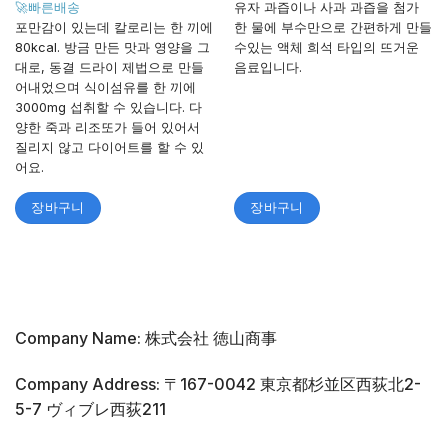
4
로 평
🚀빠른배송
유자 과즙이나 사과 과즙을 첨가
가됨
포만감이 있는데 칼로리는 한 끼에
한 물에 부수만으로 간편하게 만들
80kcal. 방금 만든 맛과 영양을 그
수있는 액체 희석 타입의 뜨거운
대로, 동결 드라이 제법으로 만들
음료입니다.
어내었으며 식이섬유를 한 끼에
3000mg 섭취할 수 있습니다. 다
양한 죽과 리조또가 들어 있어서
질리지 않고 다이어트를 할 수 있
어요.
장바구니
장바구니
Company Name: 株式会社 徳山商事
Company Address: 〒167-0042 東京都杉並区西荻北2-
5-7 ヴィブレ西荻211