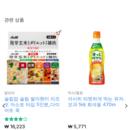
관련 상품
밥요리
믹스/음료
슬립업 슬림 발아현미 리조
아사히 따뜻하게 먹는 유자.
또 아소토 타입 5인분_다이
모과 5배 희석용 470m
어트 죽
5 중에서
₩
16,223
₩
5,771