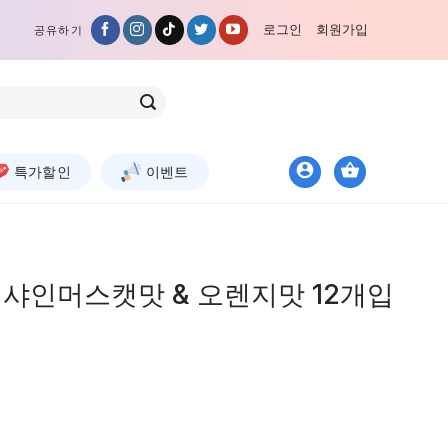
로그인
회원가입
공유하기
특가할인
이벤트
샤인머스캣맛 & 오렌지맛 12개입