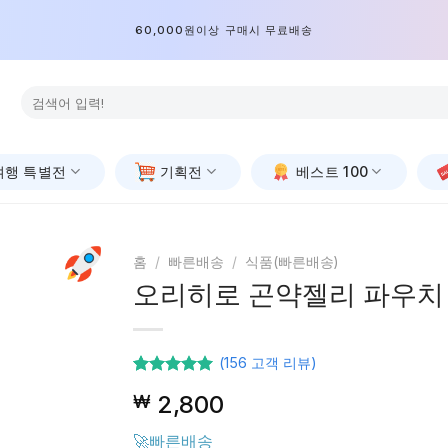
60,000원이상 구매시 무료배송
검
색:
여행 특별전
기획전
베스트 100
홈
/
빠른배송
/
식품(빠른배송)
오리히로 곤약젤리 파우치 
(
156
고객 리뷰)
156
고객등급
2,800
₩
기준으로
5점 중
4.92
점을
🚀빠른배송