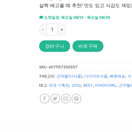
받았습니
살짝 배고플 때 추천! 맛도 있고 식감도 재
다.
🚚 도착일정: 목요일 08/13 - 목요일 08/20
오리히로 곤약젤리 파우치 샤인머스캣맛 & 오렌지맛
장바구니
바로구매
SKU:
4571157250557
카테고리:
곤약젤리(식품)
,
다이어트식품
,
빠른배송
,
식
태그:
12개 기획전
,
2252
,
BEST
,
ICHIGOGIRL
,
곤약젤