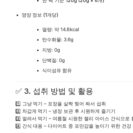
한 팩 기준
120g (20g × 6개)
영양 정보 (1개당)
열량:
약 14.8kcal
탄수화물:
3.6g
지방:
0g
단백질:
0g
식이섬유 함유
✅
3. 섭취 방법 및 활용
1️⃣
그냥 먹기
– 포장을 살짝 찢어 짜서 섭취
2️⃣
차갑게 먹기
– 냉장 보관 후 시원하게 즐기기
3️⃣
얼려서 먹기
– 여름철 시원한 젤리 아이스 간식으로 
4️⃣
간식 대용
– 다이어트 중 포만감을 높이기 위한 건강