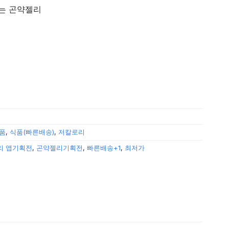
밌는 곤약젤리
 12개입 수량
품
,
식품(빠른배송)
,
저칼로리
리 앱기획전
,
곤약젤리기획전
,
빠른배송+1
,
최저가