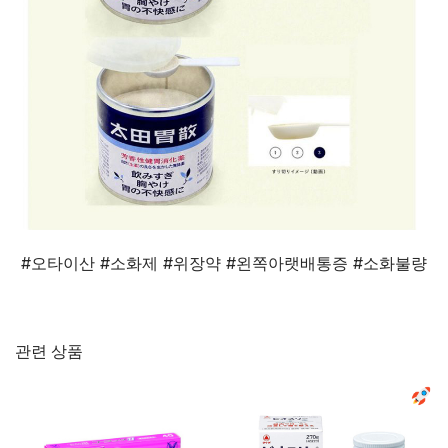
#오타이산 #소화제 #위장약 #왼쪽아랫배통증 #소화불량
관련 상품