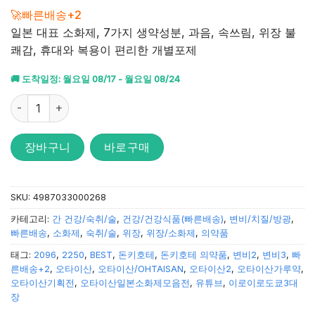
4.92
점을
🚀빠른배송+2
받았습니
일본 대표 소화제, 7가지 생약성분, 과음, 속쓰림, 위장 불
다.
쾌감, 휴대와 복용이 편리한 개별포제
🚚 도착일정: 월요일 08/17 - 월요일 08/24
오타이산 S 50포 수량
장바구니
바로구매
SKU:
4987033000268
카테고리:
간 건강/숙취/술
,
건강/건강식품(빠른배송)
,
변비/치질/방광
,
빠른배송
,
소화제
,
숙취/술
,
위장
,
위장/소화제
,
의약품
태그:
2096
,
2250
,
BEST
,
돈키호테
,
돈키호테 의약품
,
변비2
,
변비3
,
빠
른배송+2
,
오타이산
,
오타이산/OHTAISAN
,
오타이산2
,
오타이산가루약
,
오타이산기획전
,
오타이산일본소화제모음전
,
유튜브
,
이로이로도쿄3대
장