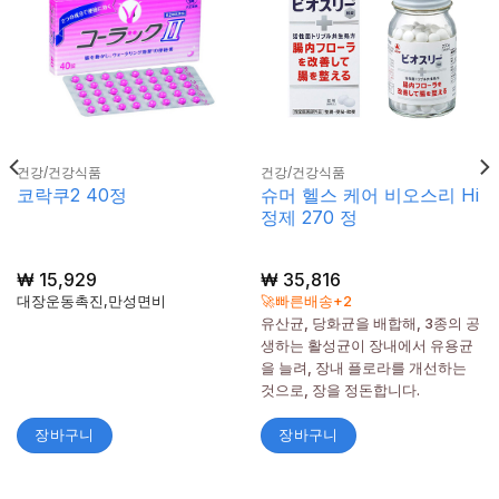
건강/건강식품
건강/건강식품
슈머 헬스 케어 비오스리 Hi
코락쿠2 40정
정제 270 정
₩
15,929
₩
35,816
대장운동촉진,만성면비
🚀빠른배송+2
유산균, 당화균을 배합해, 3종의 공
생하는 활성균이 장내에서 유용균
을 늘려, 장내 플로라를 개선하는
것으로, 장을 정돈합니다.
장바구니
장바구니