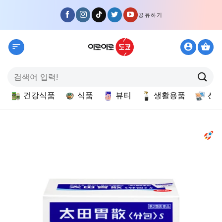
Skip
공유하기
to
content
검
색:
건강식품
식품
뷰티
생활용품
선