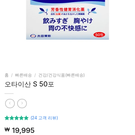
홈
/
빠른배송
/
건강/건강식품(빠른배송)
오타이산 S 50포
(
24
고객 리뷰)
24
고객등급
19,995
₩
기준으로
5점 중