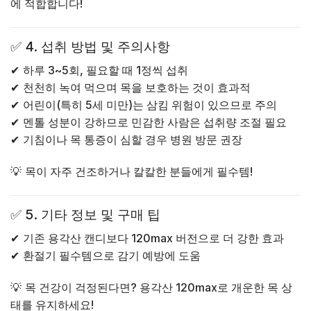
에 적합합니다!
✅
4. 섭취 방법 및 주의사항
✔
하루 3~5회, 필요할 때 1정씩 섭취
✔
천천히 녹여 먹으며 목을 보호하는 것이 효과적
✔
어린이(특히 5세 미만)는 삼킴 위험이 있으므로 주의
✔
멘톨 성분이 강하므로 민감한 사람은 섭취량 조절 필요
✔
기침이나 목 통증이 심할 경우 병원 방문 권장
💡
목이 자주 건조하거나 칼칼한 분들에게 필수템!
✅
5. 기타 정보 및 구매 팁
✔
기존 용각산 캔디보다 120max 버전으로 더 강한 효과
✔
환절기 필수템으로 감기 예방에 도움
💡
목 건강이 걱정된다면? 용각산 120max로 개운한 목 상
태를 유지하세요!