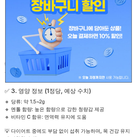
용각산(龍角散) 허브 추출물
– 목 건강 보호
멘톨(Menthol)
– 청량감 제공, 목의 불편함 완화
감초 추출물(Licorice Extract)
– 목 보호 및 염증 완화
허브 에센스(Herbal Essence)
– 자연 유래 성분으로 목
을 부드럽게 함
비타민C(Vitamin C)
– 면역력 강화 및 목 건강 유지
💡
천연 허브 성분으로 목 보호 및 피로한 목을 편안하게 해
줍니다.
✅
3. 영양 정보 (1정당, 예상 수치)
🔹
당류
: 약 1.5~2g
🔹
멘톨 함량
: 높은 함량으로 강한 청량감 제공
🔹
비타민 C 함유
: 면역력 유지에 도움
💡
다이어트 중에도 부담 없이 섭취 가능하며, 목 건강 유지