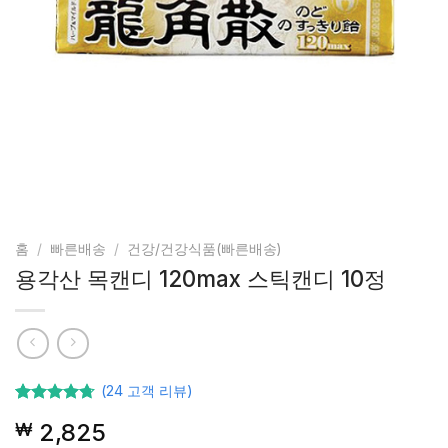
홈
/
빠른배송
/
건강/건강식품(빠른배송)
용각산 목캔디 120max 스틱캔디 10정
(
24
고객 리뷰)
24
고객등급
2,825
₩
기준으로
5점 중