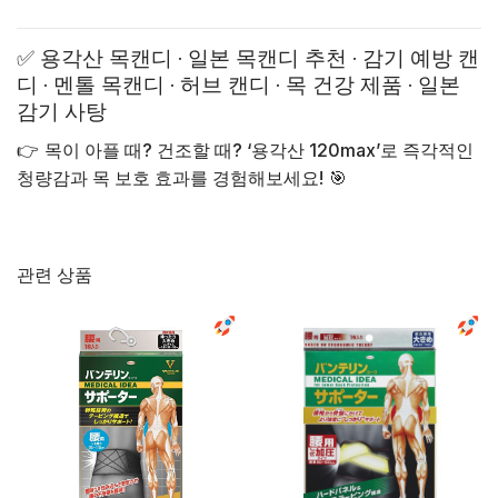
✅ 용각산 목캔디 · 일본 목캔디 추천 · 감기 예방 캔
디 · 멘톨 목캔디 · 허브 캔디 · 목 건강 제품 · 일본
감기 사탕
👉
목이 아플 때? 건조할 때? ‘용각산 120max’로 즉각적인
청량감과 목 보호 효과를 경험해보세요!
🎯
관련 상품