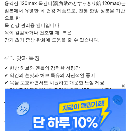
용각산 120max 목캔디(龍角散のどすっきり飴 120max)는
일본에서 유명한 목 건강 제품으로, 전통 한방 성분을 기반
으로 한
목 건강 관리용 캔디
입니다.
목이 칼칼하거나 건조할 때
, 혹은
감기 초기 증상
완화에 도움을 줄 수 있습니다.
✅
1. 맛과 특징
✔
한방 허브와 멘톨의 강력한 청량감
✔
약간의 쓴맛과 허브 특유의 자연적인 풍미
✔
목을 보호하면서도 시원하고 개운한 느낌 제공
✔
일반적인 목캔디보다 강력한 효과 (120max 버전)
💡
멘톨과 한방 약초의 조합으로 목을 편안하게 해줍니다!
✅
2. 주요 성분