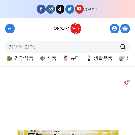
Skip
공유하기
to
content
검
색:
건강식품
식품
뷰티
생활용품
선