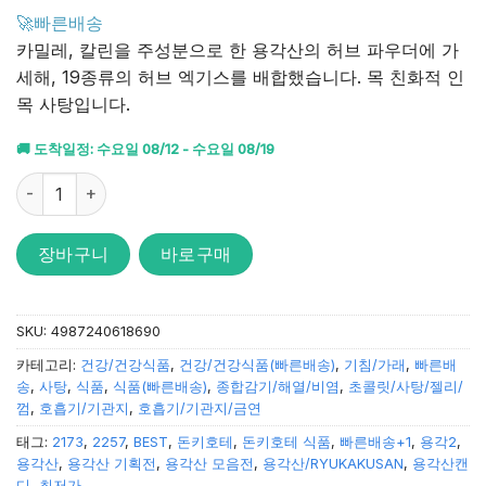
4.71
점을
🚀빠른배송
받았습니
카밀레, 칼린을 주성분으로 한 용각산의 허브 파우더에 가
다.
세해, 19종류의 허브 엑기스를 배합했습니다. 목 친화적 인
목 사탕입니다.
🚚 도착일정: 수요일 08/12 - 수요일 08/19
용각산 목캔디 120max 스틱캔디 10정 수량
장바구니
바로구매
SKU:
4987240618690
카테고리:
건강/건강식품
,
건강/건강식품(빠른배송)
,
기침/가래
,
빠른배
송
,
사탕
,
식품
,
식품(빠른배송)
,
종합감기/해열/비염
,
초콜릿/사탕/젤리/
껌
,
호흡기/기관지
,
호흡기/기관지/금연
태그:
2173
,
2257
,
BEST
,
돈키호테
,
돈키호테 식품
,
빠른배송+1
,
용각2
,
용각산
,
용각산 기획전
,
용각산 모음전
,
용각산/RYUKAKUSAN
,
용각산캔
디
,
최저가