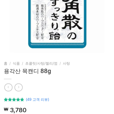
홈
/
식품
/
초콜릿/사탕/젤리/껌
/
사탕
용각산 목캔디 88g
(
49
고객 리뷰)
49
고객등급
3,780
₩
기준으로
5점 중