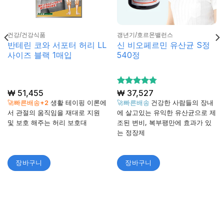
건강/건강식품
갱년기/호르몬밸런스
반테린 코와 서포터 허리 LL
신 비오페르민 유산균 S정
사이즈 블랙 1매입
540정
₩
51,455
5 중에서
₩
37,527
4.78
로 평
🚀빠른배송+2
생활 테이핑 이론에
🚀빠른배송
건강한 사람들의 장내
가됨
서 관절의 움직임을 재대로 지원
에 살고있는 유익한 유산균으로 제
및 보호 해주는 허리 보호대
조된 변비, 복부팽만에 효과가 있
는 정장제
장바구니
장바구니