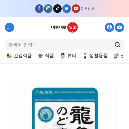
Skip
공유하기
to
content
검
색:
건강식품
식품
뷰티
생활용품
선