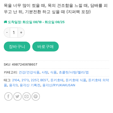
4.71
점을
목을 너무 많이 썼을 때, 목의 건조함을 느낄 때, 담배를 피
받았습니
우고 난 뒤, 기분전환 하고 싶을 때 (지퍼팩 포장)
다.
🚚 도착일정: 화요일 08/18 - 화요일 08/25
용각산 목캔디 88g 수량
장바구니
바로구매
SKU:
4987240618607
카테고리:
건강/건강식품
,
사탕
,
식품
,
초콜릿/사탕/젤리/껌
태그:
2104
,
2173
,
2257
,
BEST
,
돈키호테
,
돈키호테 식품
,
돈키호테 의약
품
,
용각3
,
용각산 기획전
,
용각산/RYUKAKUSAN