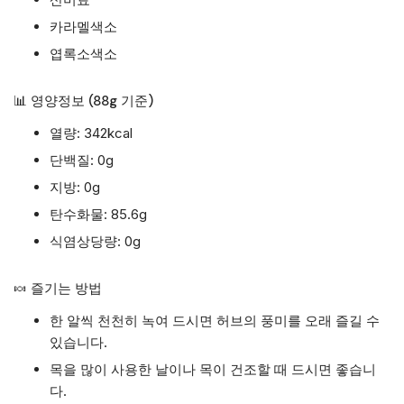
카라멜색소
엽록소색소
📊 영양정보 (88g 기준)
열량: 342kcal
단백질: 0g
지방: 0g
탄수화물: 85.6g
식염상당량: 0g
🍬 즐기는 방법
한 알씩 천천히 녹여 드시면 허브의 풍미를 오래 즐길 수
있습니다.
목을 많이 사용한 날이나 목이 건조할 때 드시면 좋습니
다.