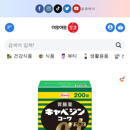
Skip
공유하기
to
content
검
색:
건강식품
식품
뷰티
생활용품
선