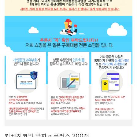
카베진코와 알파 α 플러스 200정