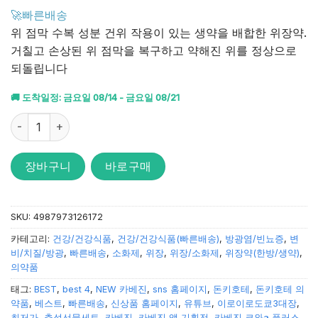
4.65
점을
🚀빠른배송
받았습니
위 점막 수복 성분 건위 작용이 있는 생약을 배합한 위장약.
다.
거칠고 손상된 위 점막을 복구하고 약해진 위를 정상으로
되돌립니다
🚚 도착일정: 금요일 08/14 - 금요일 08/21
카베진코와 알파 플러스 200 정 수량
장바구니
바로구매
SKU:
4987973126172
카테고리:
건강/건강식품
,
건강/건강식품(빠른배송)
,
방광염/빈뇨증
,
변
비/치질/방광
,
빠른배송
,
소화제
,
위장
,
위장/소화제
,
위장약(한방/생약)
,
의약품
태그:
BEST
,
best 4
,
NEW 카베진
,
sns 홈페이지
,
돈키호테
,
돈키호테 의
약품
,
베스트
,
빠른배송
,
신상품 홈페이지
,
유튜브
,
이로이로도쿄3대장
,
최저가
,
추석선물세트
,
카베진
,
카베진 앱 기획전
,
카베진 코와a 플러스