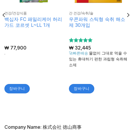
건강/건강식품
간 건강/숙취/술
백십자 FC 패밀리케어 허리
우콘파워 스틱형 숙취 해소
가드 코르셋 L~LL 1개
제 30개입
₩
77,900
5 중에서
₩
32,445
5
로 평가
.
🚀빠른배송
물없이 그대로 먹을 수
됨
있는 휴대하기 편한 과립형 숙취해
소제
장바구니
장바구니
Company Name: 株式会社 徳山商事