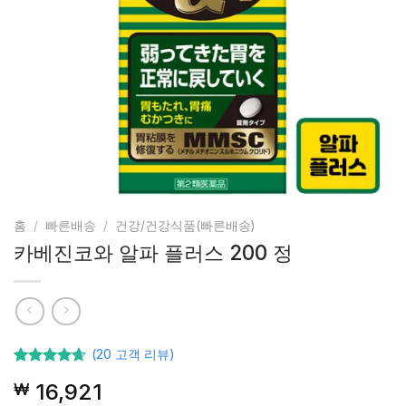
홈
/
빠른배송
/
건강/건강식품(빠른배송)
카베진코와 알파 플러스 200 정
(
20
고객 리뷰)
20
고객등급
16,921
₩
기준으로
5점 중