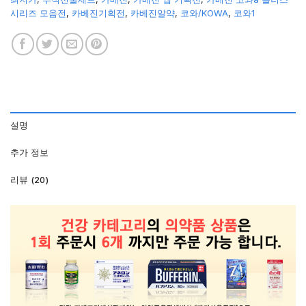
시리즈 모음전
,
카베진기획전
,
카베진알약
,
코와/KOWA
,
코와1
설명
추가 정보
리뷰 (20)