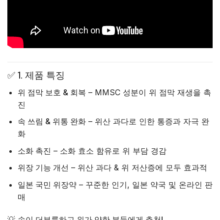
✅ 1. 제품 특징
위 점막 보호 & 회복
– MMSC 성분이 위 점막 재생을 촉
진
속 쓰림 & 위통 완화
– 위산 과다로 인한 통증과 자극 완
화
소화 촉진
– 소화 효소 함유로 위 부담 경감
위장 기능 개선
– 위산 과다 & 위 저산증에 모두 효과적
일본 국민 위장약
– 꾸준한 인기, 일본 약국 및 온라인 판
매
💡
속이 더부룩하고 위가 약한 분들에게 추천!