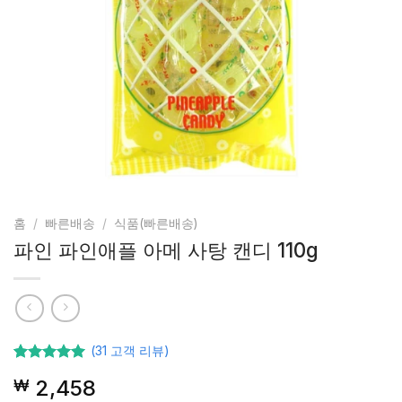
홈
/
빠른배송
/
식품(빠른배송)
파인 파인애플 아메 사탕 캔디 110g
(
31
고객 리뷰)
31
고객등급
2,458
₩
기준으로
5점 중