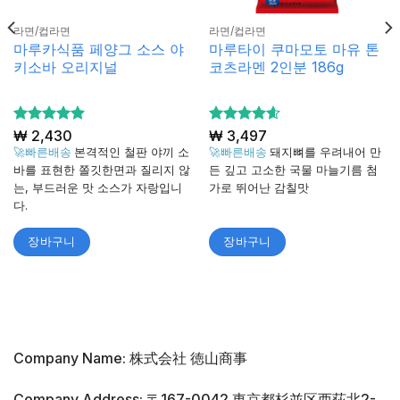
라면/컵라면
라면/컵라면
마루카식품 페양그 소스 야
마루타이 쿠마모토 마유 톤
키소바 오리지널
코츠라멘 2인분 186g
5 중에서
₩
2,430
5 중에서
₩
3,497
4.88
4.6
로 평
로 평
🚀빠른배송
본격적인 철판 야끼 소
🚀빠른배송
돼지뼈를 우려내어 만
가됨
가됨
바를 표현한 쫄깃한면과 질리지 않
든 깊고 고소한 국물 마늘기름 첨
는, 부드러운 맛 소스가 자랑입니
가로 뛰어난 감칠맛
다.
장바구니
장바구니
Company Name: 株式会社 徳山商事
Company Address: 〒167-0042 東京都杉並区西荻北2-