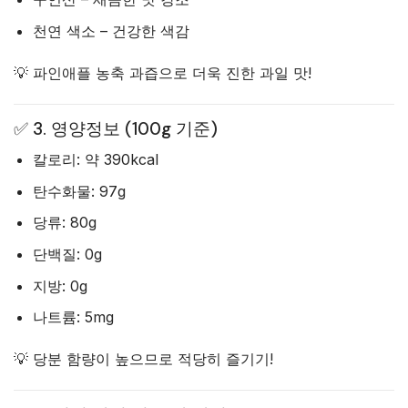
천연 색소 – 건강한 색감
💡 파인애플 농축 과즙으로 더욱 진한 과일 맛!
✅ 3. 영양정보 (100g 기준)
칼로리: 약 390kcal
탄수화물: 97g
당류: 80g
단백질: 0g
지방: 0g
나트륨: 5mg
💡 당분 함량이 높으므로 적당히 즐기기!