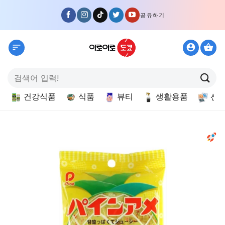
Skip
공유하기
to
content
검
색:
건강식품
식품
뷰티
생활용품
선