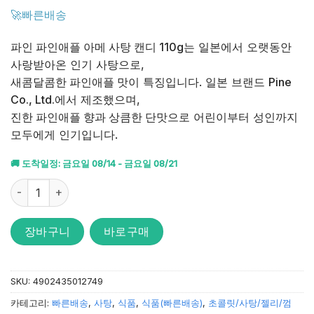
4.94
점을
🚀빠른배송
받았습니
다.
파인 파인애플 아메 사탕 캔디 110g
는 일본에서 오랫동안
사랑받아온 인기 사탕으로,
새콤달콤한 파인애플 맛
이 특징입니다. 일본 브랜드
Pine
Co., Ltd.
에서 제조했으며,
진한 파인애플 향과 상큼한 단맛
으로 어린이부터 성인까지
모두에게 인기입니다.
🚚 도착일정: 금요일 08/14 - 금요일 08/21
파인 파인애플 아메 사탕 캔디 110g 수량
장바구니
바로구매
SKU:
4902435012749
카테고리:
빠른배송
,
사탕
,
식품
,
식품(빠른배송)
,
초콜릿/사탕/젤리/껌