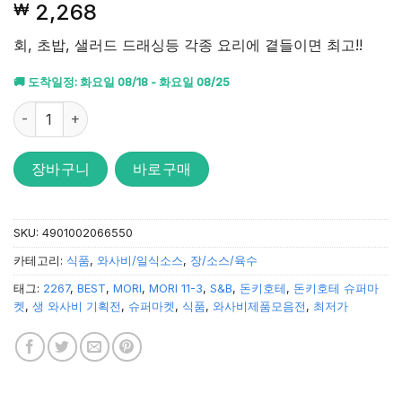
2,268
₩
기준으로
5점 중
4.81
점을
회, 초밥, 샐러드 드래싱등 각종 요리에 곁들이면 최고!!
받았습니
다.
🚚 도착일정: 화요일 08/18 - 화요일 08/25
S&B 오로시(갈아놓은) 생와사비 43g 일식소스 수량
장바구니
바로구매
SKU:
4901002066550
카테고리:
식품
,
와사비/일식소스
,
장/소스/육수
태그:
2267
,
BEST
,
MORI
,
MORI 11-3
,
S&B
,
돈키호테
,
돈키호테 슈퍼마
켓
,
생 와사비 기획전
,
슈퍼마켓
,
식품
,
와사비제품모음전
,
최저가