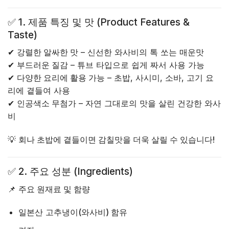
✅
1. 제품 특징 및 맛 (Product Features &
Taste)
✔
강렬한 알싸한 맛
– 신선한 와사비의 톡 쏘는 매운맛
✔
부드러운 질감
– 튜브 타입으로 쉽게 짜서 사용 가능
✔
다양한 요리에 활용 가능
– 초밥, 사시미, 소바, 고기 요
리에 곁들여 사용
✔
인공색소 무첨가
– 자연 그대로의 맛을 살린 건강한 와사
비
💡
회나 초밥에 곁들이면 감칠맛을 더욱 살릴 수 있습니다!
✅
2. 주요 성분 (Ingredients)
📌
주요 원재료 및 함량
일본산
고추냉이(와사비) 함유