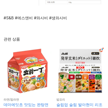
#S&B #에스앤비 #와사비 #생와사비
관련 상품
라면/컵라면
밥요리
데마에잇쵸 맛있는 완탕면
슬립업 슬림 발아현미 리조