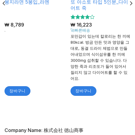
봉지라면 5봉입_라멘
또 아소토 타입 5인분_다이
어트 죽
₩
8,789
5 중에서
₩
16,223
4
로 평
.
🚀빠른배송
가됨
포만감이 있는데 칼로리는 한 끼에
80kcal. 방금 만든 맛과 영양을 그
대로, 동결 드라이 제법으로 만들
어내었으며 식이섬유를 한 끼에
3000mg 섭취할 수 있습니다. 다
양한 죽과 리조또가 들어 있어서
질리지 않고 다이어트를 할 수 있
어요.
장바구니
장바구니
Company Name: 株式会社 徳山商事