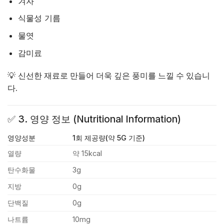
겨자
식물성 기름
물엿
감미료
💡
신선한 재료로 만들어 더욱 깊은 풍미를 느낄 수 있습니
다.
✅
3. 영양 정보 (Nutritional Information)
영양성분
1회 제공량(약 5G 기준)
열량
약 15kcal
탄수화물
3g
지방
0g
단백질
0g
나트륨
10mg