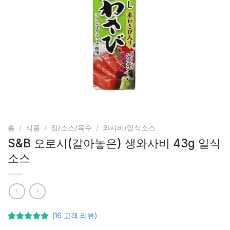
홈
/
식품
/
장/소스/육수
/
와사비/일식소스
S&B 오로시(갈아놓은) 생와사비 43g 일식
소스
(
16
고객 리뷰)
16
고객등급