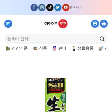
Skip
공유하기
to
content
검
색:
건강식품
식품
뷰티
생활용품
선