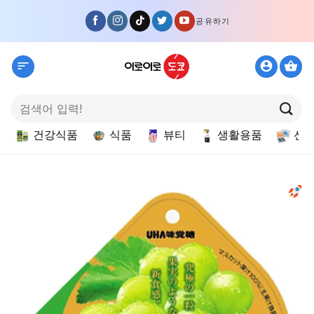
Skip
공유하기
to
content
검
색:
건강식품
식품
뷰티
생활용품
선