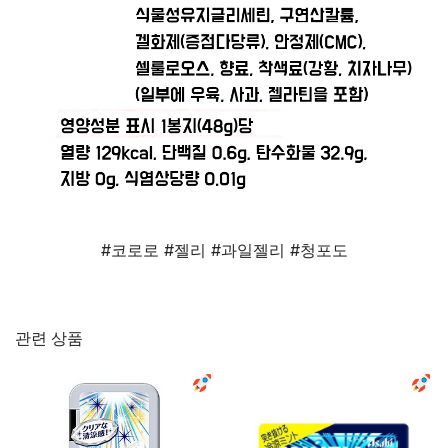
#코로로 #젤리 #과일젤리 #청포도
관련 상품