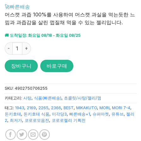
4.9
점을 받았
🚀빠른배송
습니다.
머스캣 과즙 100%를 사용하여 머스캣 과실을 먹는듯한 느
낌과 과즙감을 살린 껍질채 먹을 수 있는 젤리입니다.
🚚 도착일정: 화요일 08/18 - 화요일 08/25
UHA 코로로 머스캣 젤리 수량
장바구니
바로구매
SKU:
4902750706255
카테고리:
사탕
,
식품(빠른배송)
,
초콜릿/사탕/젤리/껌
태그:
1943
,
2169
,
2265
,
2366
,
BEST
,
MIKAKUTO
,
MORI
,
MORI 7-4
,
돈키호테
,
돈키호테 식품
,
미각당3
,
빠른배송+1
,
슈퍼마켓
,
유튜브
,
젤리
2
,
최저가
,
코로로모음전
,
코로로젤리 기획전