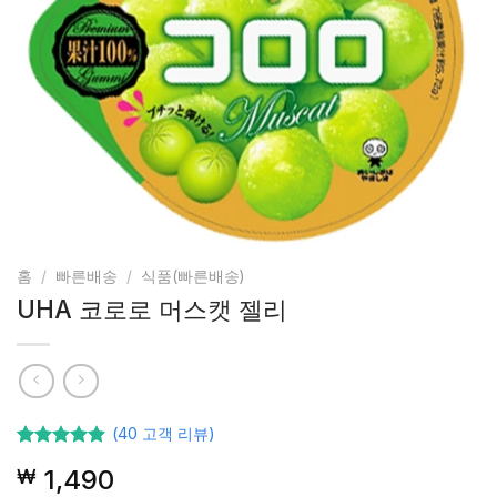
홈
/
빠른배송
/
식품(빠른배송)
UHA 코로로 머스캣 젤리
(
40
고객 리뷰)
40
고객등급
1,490
₩
기준으로
5점 중