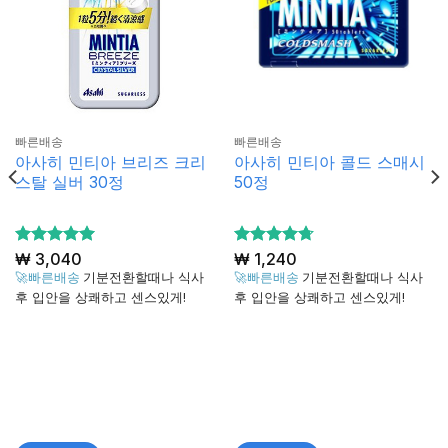
빠른배송
빠른배송
아사히 민티아 브리즈 크리
아사히 민티아 콜드 스매시
스탈 실버 30정
50정
5 중에서
₩
3,040
5 중에서
₩
1,240
5
4.7
로 평가
로 평
🚀빠른배송
기분전환할때나 식사
🚀빠른배송
기분전환할때나 식사
됨
가됨
후 입안을 상쾌하고 센스있게!
후 입안을 상쾌하고 센스있게!