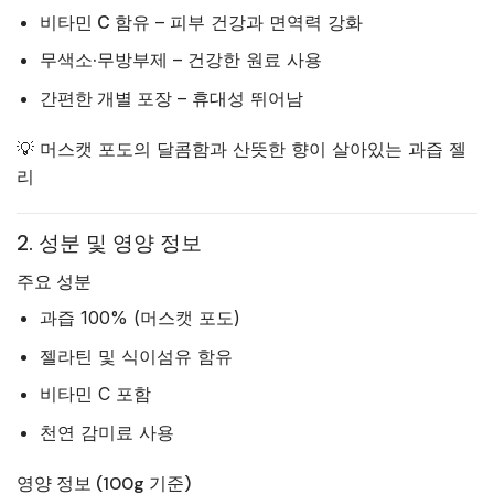
비타민 C 함유
– 피부 건강과 면역력 강화
무색소·무방부제
– 건강한 원료 사용
간편한 개별 포장
– 휴대성 뛰어남
💡 머스캣 포도의 달콤함과 산뜻한 향이 살아있는 과즙 젤
리
2. 성분 및 영양 정보
주요 성분
과즙 100% (머스캣 포도)
젤라틴 및 식이섬유 함유
비타민 C 포함
천연 감미료 사용
영양 정보 (100g 기준)